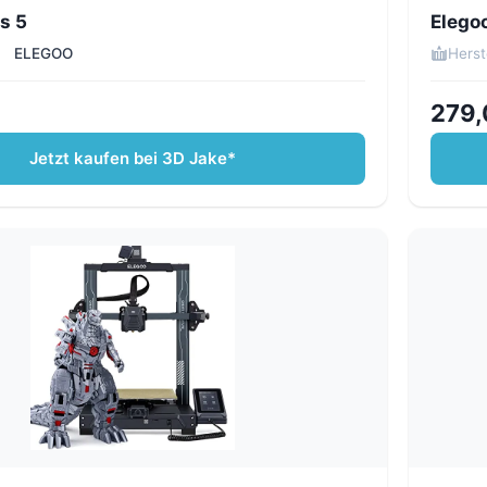
s 5
Elegoo
ELEGOO
Herst
€
279,
Jetzt kaufen bei 3D Jake*