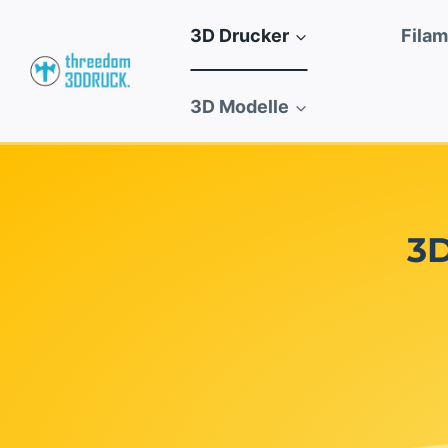
Zum
3D Drucker
Fila
Inhalt
springen
3D Modelle
3D