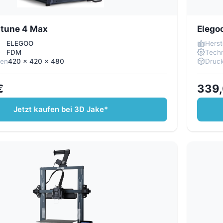
ptune 4 Max
Elego
ELEGOO
Herst
e
FDM
Techn
men
420 x 420 x 480
Druc
€
339,
Jetzt kaufen bei 3D Jake*