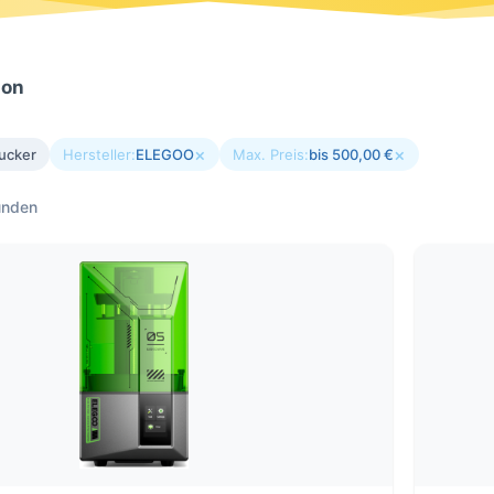
ion
×
×
ucker
Hersteller:
ELEGOO
Max. Preis:
bis 500,00 €
unden