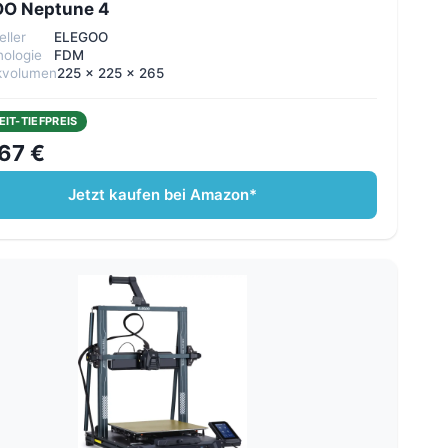
O Neptune 4
eller
ELEGOO
ologie
FDM
kvolumen
225 x 225 x 265
EIT-TIEFPREIS
67 €
Jetzt kaufen bei Amazon*