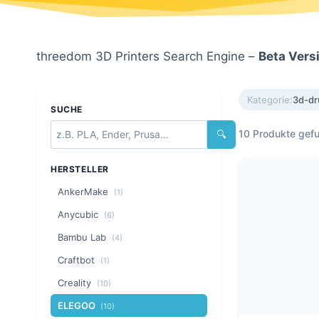
threedom 3D Printers Search Engine –
Beta Vers
Kategorie:
3d-dr
SUCHE
10 Produkte gef
🔍
HERSTELLER
AnkerMake
(1)
Anycubic
(6)
Bambu Lab
(4)
Craftbot
(1)
Creality
(10)
ELEGOO
(10)