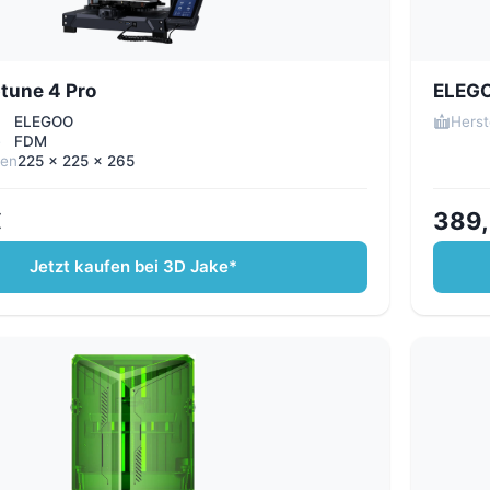
tune 4 Pro
ELEGO
ELEGOO
Herst
e
FDM
men
225 x 225 x 265
€
389,
Jetzt kaufen bei 3D Jake*