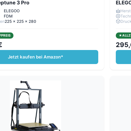
ptune 3 Pro
ELEGO
ELEGOO
Herst
e
FDM
Techn
men
225 x 225 x 280
Druc
FPREIS
ALLZ
€
295,
Jetzt kaufen bei Amazon*