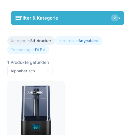
☰
Filter & Kategorie
2
▾
×
Kategorie:
3d-drucker
Hersteller:
Anycubic
×
Technologie:
DLP
1 Produkte gefunden