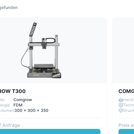
gefunden
OW T300
COMG
ler
Comgrow
Herst
logie
FDM
Techn
volumen
300 x 300 x 350
Druc
f Anfrage
Preis 