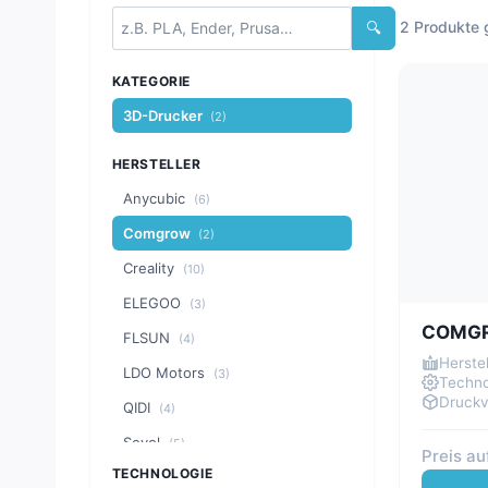
2 Produkte 
🔍
KATEGORIE
3D-Drucker
(2)
HERSTELLER
Anycubic
(6)
Comgrow
(2)
Creality
(10)
ELEGOO
(3)
COMGR
FLSUN
(4)
Herstel
LDO Motors
(3)
Techno
Druck
QIDI
(4)
Sovol
(5)
Preis au
TECHNOLOGIE
Two Trees
(1)