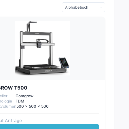
ROW T500
eller
Comgrow
ologie
FDM
kvolumen
500 x 500 x 500
auf Anfrage