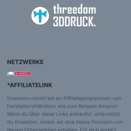
NETZWERKE
*AFFILIATELINK
threedom nimmt teil an Affiliateprogrammen von
Herstellern/Händlern wie zum Beispiel Amazon.
Wenn du über diese Links einkaufst, unterstützt
du threedom, indem wir eine kleine Provision von
diesen Unternehmen erhalten. Für dich ändert