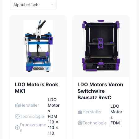
LDO Motors Rook
LDO Motors Voron
MK1
Switchwire
Bausatz RevC
LDO
Hersteller
Motor
LDO
s
Hersteller
Motor
Technologie
FDM
s
110 x
Technologie
FDM
Druckvolume
110 x
n
110