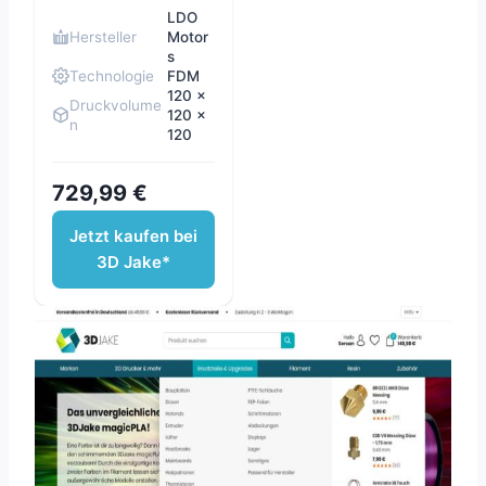
LDO
Hersteller
Motor
s
Technologie
FDM
120 x
Druckvolume
120 x
n
120
729,99 €
Jetzt kaufen bei
3D Jake*