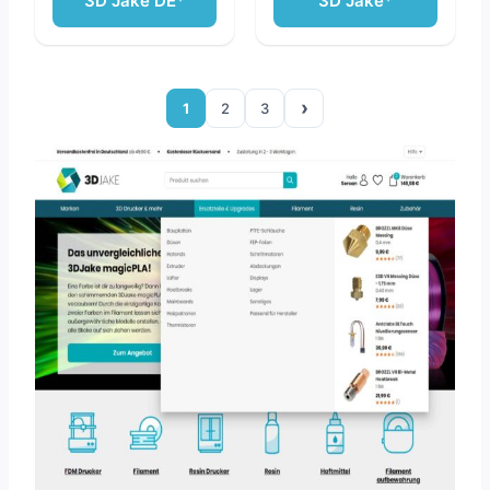
3D Jake DE*
3D Jake*
›
1
2
3