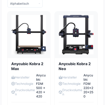
Anycubic Kobra 2
Anycubic Kobra 2
Max
Neo
Anycu
Anycu
Hersteller
Hersteller
bic
bic
Technologie
FDM
Technologie
FDM
500 x
220x2
Druckvolume
Druckvolume
420 x
20x25
n
n
420
0