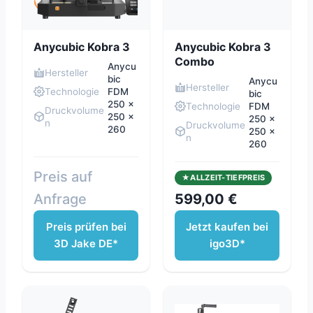
Anycubic Kobra 3
Anycubic Kobra 3
Combo
Anycu
Hersteller
bic
Anycu
Hersteller
Technologie
FDM
bic
250 x
Technologie
FDM
Druckvolume
250 x
250 x
n
Druckvolume
260
250 x
n
260
Preis auf
ALLZEIT-TIEFPREIS
Anfrage
599,00 €
Preis prüfen bei
Jetzt kaufen bei
3D Jake DE*
igo3D*