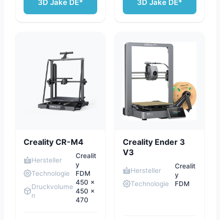
3D Jake DE*
3D Jake DE*
Creality CR-M4
Creality Ender 3
V3
Crealit
Hersteller
y
Crealit
Hersteller
Technologie
FDM
y
450 x
Technologie
FDM
Druckvolume
450 x
n
470