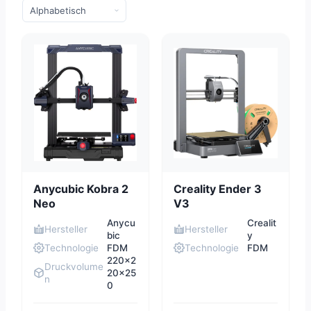
Anycubic Kobra 2
Creality Ender 3
Neo
V3
Anycu
Crealit
Hersteller
Hersteller
bic
y
Technologie
FDM
Technologie
FDM
220x2
Druckvolume
20x25
n
0