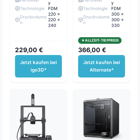
Hersteller
Hersteller
y
y
Technologie
FDM
Technologie
FDM
220 x
300 x
Druckvolume
Druckvolume
220 x
300 x
n
n
240
330
ALLZEIT-TIEFPREIS
229,00 €
366,00 €
Jetzt kaufen bei
Jetzt kaufen bei
igo3D*
Alternate*