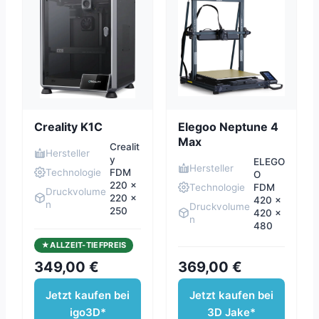
Creality K1C
Elegoo Neptune 4
Max
Crealit
Hersteller
y
ELEGO
Hersteller
Technologie
FDM
O
220 x
Technologie
FDM
Druckvolume
220 x
420 x
n
Druckvolume
250
420 x
n
480
ALLZEIT-TIEFPREIS
349,00 €
369,00 €
Jetzt kaufen bei
Jetzt kaufen bei
igo3D*
3D Jake*