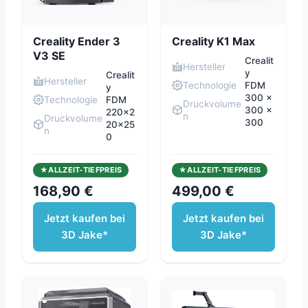
Creality Ender 3
Creality K1 Max
V3 SE
Crealit
Hersteller
y
Crealit
Hersteller
Technologie
FDM
y
300 x
Technologie
FDM
Druckvolume
300 x
220x2
n
Druckvolume
300
20x25
n
0
ALLZEIT-TIEFPREIS
ALLZEIT-TIEFPREIS
168,90 €
499,00 €
Jetzt kaufen bei
Jetzt kaufen bei
3D Jake*
3D Jake*