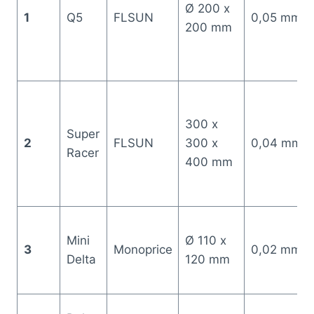
Ø 200 x
1
Q5
FLSUN
0,05 mm
200 mm
300 x
Super
2
FLSUN
300 x
0,04 mm
Racer
400 mm
Mini
Ø 110 x
3
Monoprice
0,02 mm
Delta
120 mm