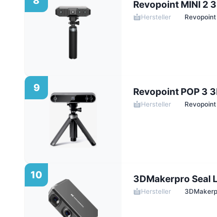
8
Revopoint MINI 2 
Hersteller
Revopoint
9
Revopoint POP 3 
Hersteller
Revopoint
10
3DMakerpro Seal L
Hersteller
3DMakerp