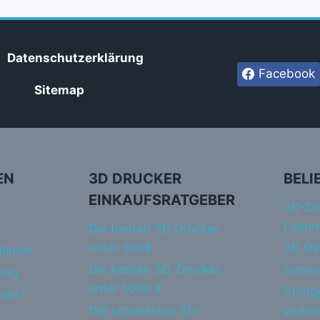
Datenschutzerklärung
Facebook
Sitemap
EN
3D DRUCKER
BELI
EINKAUFSRATGEBER
3D-Dr
Lösun
Die besten 3D Drucker
unter 500€
3D Da
linien
Die besten 3D-Drucker
Schlec
ung
unter 1000 €
String
dom?
Die schnellsten 3D-
verhi