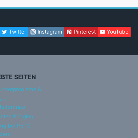
Twitter
Instagram
Pinterest
YouTube
EBTE SEITEN
uckerprobleme &
gen
teiformate
htes Bridging
ing bei PETG
ndern