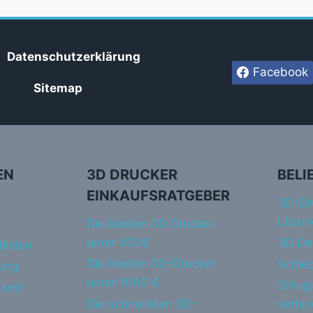
Datenschutzerklärung
Facebook
Sitemap
EN
3D DRUCKER
BELI
EINKAUFSRATGEBER
3D-Dr
Lösun
Die besten 3D Drucker
unter 500€
3D Da
linien
Die besten 3D-Drucker
Schlec
ung
unter 1000 €
String
dom?
Die schnellsten 3D-
verhi