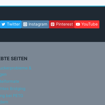
Twitter
Instagram
Pinterest
YouTube
EBTE SEITEN
uckerprobleme &
gen
teiformate
htes Bridging
ing bei PETG
ndern