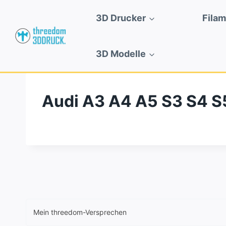
Zum
3D Drucker
Fila
Inhalt
springen
3D Modelle
Audi A3 A4 A5 S3 S4 S
Mein threedom-Versprechen