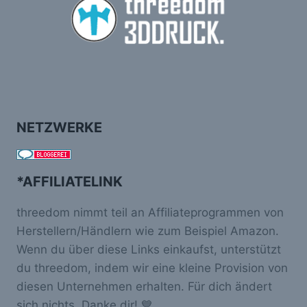
NETZWERKE
*AFFILIATELINK
threedom nimmt teil an Affiliateprogrammen von
Herstellern/Händlern wie zum Beispiel Amazon.
Wenn du über diese Links einkaufst, unterstützt
du threedom, indem wir eine kleine Provision von
diesen Unternehmen erhalten. Für dich ändert
sich nichts. Danke dir! 💙