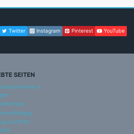
Twitter
Instagram
Pinterest
YouTube
EBTE SEITEN
uckerprobleme &
gen
teiformate
htes Bridging
ing bei PETG
ndern