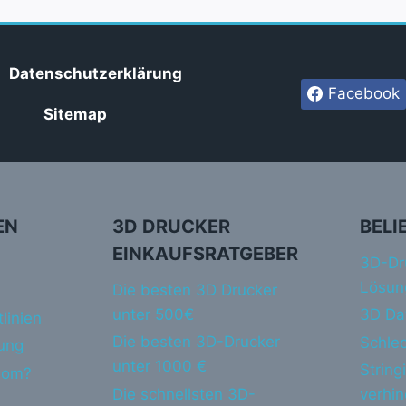
Datenschutzerklärung
Facebook
Sitemap
EN
3D DRUCKER
BELI
EINKAUFSRATGEBER
3D-Dr
Lösun
Die besten 3D Drucker
unter 500€
3D Da
linien
Die besten 3D-Drucker
Schlec
ung
unter 1000 €
String
dom?
Die schnellsten 3D-
verhi