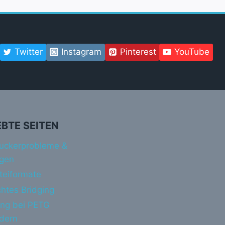
Twitter
Instagram
Pinterest
YouTube
EBTE SEITEN
uckerprobleme &
gen
teiformate
htes Bridging
ing bei PETG
ndern