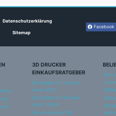
Datenschutzerklärung
Facebook
Sitemap
EN
3D DRUCKER
BELI
EINKAUFSRATGEBER
3D-Dr
Lösun
Die besten 3D Drucker
unter 500€
3D Da
linien
Die besten 3D-Drucker
Schlec
ung
unter 1000 €
String
dom?
Die schnellsten 3D-
verhi