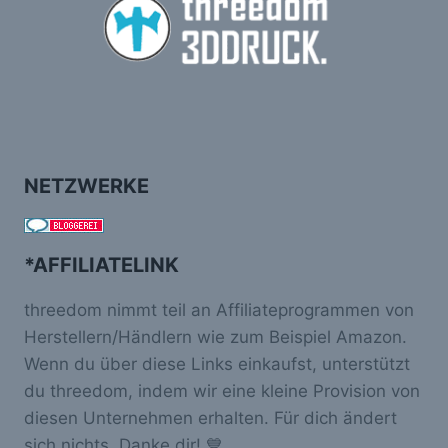
NETZWERKE
*AFFILIATELINK
threedom nimmt teil an Affiliateprogrammen von
Herstellern/Händlern wie zum Beispiel Amazon.
Wenn du über diese Links einkaufst, unterstützt
du threedom, indem wir eine kleine Provision von
diesen Unternehmen erhalten. Für dich ändert
sich nichts. Danke dir! 💙