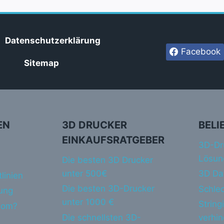
Datenschutzerklärung
Facebook
Sitemap
EN
3D DRUCKER
BELI
EINKAUFSRATGEBER
3D-Dr
Lösun
Die besten 3D Drucker
unter 500€
3D Da
linien
Die besten 3D-Drucker
Schlec
ung
unter 1000 €
String
dom?
Die schnellsten 3D-
verhi