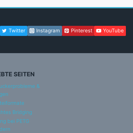
Twitter
Instagram
Pinterest
YouTube
EBTE SEITEN
uckerprobleme &
gen
teiformate
htes Bridging
ing bei PETG
ndern