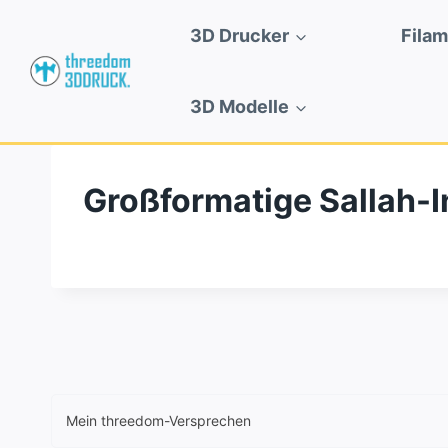
Zum
3D Drucker
Fila
Inhalt
springen
3D Modelle
Großformatige Sallah-I
Mein threedom-Versprechen