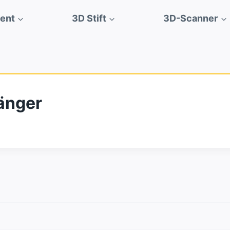
ment
3D Stift
3D-Scanner
änger