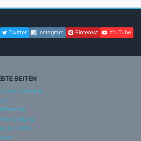
Twitter
Instagram
Pinterest
YouTube
EBTE SEITEN
uckerprobleme &
gen
teiformate
htes Bridging
ing bei PETG
ndern