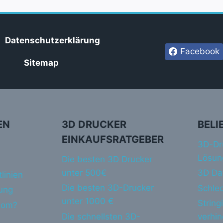
Datenschutzerklärung
Facebook
Sitemap
EN
3D DRUCKER
BELI
EINKAUFSRATGEBER
3D-Dr
Lösun
Die besten 3D Drucker
unter 500€
3D Da
linien
Die besten 3D-Drucker
Schlec
ung
unter 1000 €
String
dom?
Die schnellsten 3D-
verhi