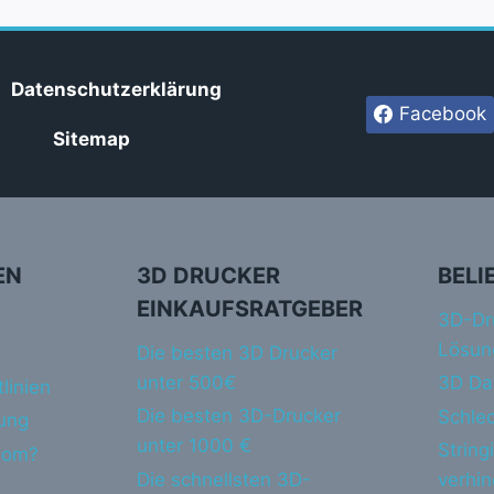
Datenschutzerklärung
Facebook
Sitemap
EN
3D DRUCKER
BELI
EINKAUFSRATGEBER
3D-Dr
Lösun
Die besten 3D Drucker
unter 500€
3D Da
linien
Die besten 3D-Drucker
Schlec
ung
unter 1000 €
String
dom?
Die schnellsten 3D-
verhi