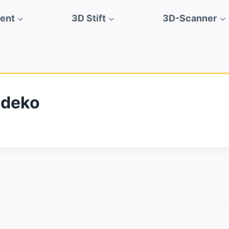
ment
3D Stift
3D-Scanner
ddeko