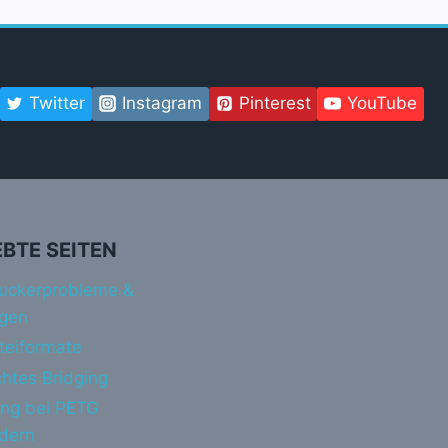
Twitter
Instagram
Pinterest
YouTube
EBTE SEITEN
uckerprobleme &
gen
teiformate
htes Bridging
ing bei PETG
ndern