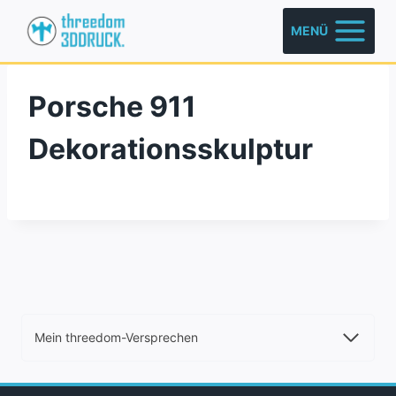
Zum
MENÜ
Inhalt
springen
Porsche 911
Dekorationsskulptur
Mein threedom-Versprechen