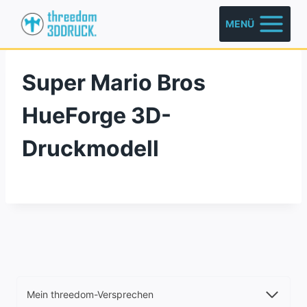
Zum
MENÜ
Inhalt
springen
Super Mario Bros
HueForge 3D-
Druckmodell
Mein threedom-Versprechen