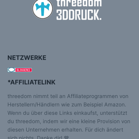
NETZWERKE
*AFFILIATELINK
threedom nimmt teil an Affiliateprogrammen von
Herstellern/Händlern wie zum Beispiel Amazon.
Wenn du über diese Links einkaufst, unterstützt
du threedom, indem wir eine kleine Provision von
diesen Unternehmen erhalten. Für dich ändert
sich nichts. Danke dir! 💙