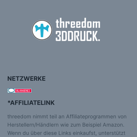
NETZWERKE
*AFFILIATELINK
threedom nimmt teil an Affiliateprogrammen von
Herstellern/Händlern wie zum Beispiel Amazon.
Wenn du über diese Links einkaufst, unterstützt