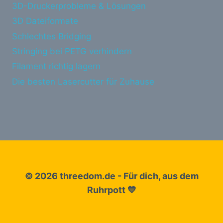
3D-Druckerprobleme & Lösungen
3D Dateiformate
Schlechtes Bridging
Stringing bei PETG verhindern
Filament richtig lagern
Die besten Lasercutter für Zuhause
© 2026 threedom.de - Für dich, aus dem
Ruhrpott 💙