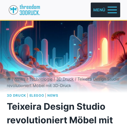
Zum
MENÜ
Inhalt
springen
/
News
/
Technologie
/
3D Druck
/
Teixeira Design Studio
revolutioniert Möbel mit 3D-Druck
3D DRUCK
|
ELEGOO
|
NEWS
Teixeira Design Studio
revolutioniert Möbel mit