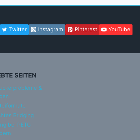
Twitter
Instagram
Pinterest
YouTube
EBTE SEITEN
uckerprobleme &
gen
teiformate
htes Bridging
ing bei PETG
ndern