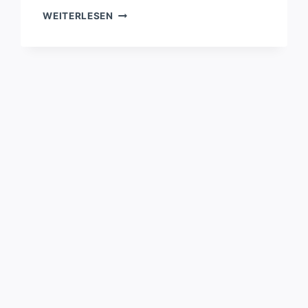
BRIO/LILLABO/LIDL
WEITERLESEN
ZUGTUNNEL
MIT
LANDSCHAFT