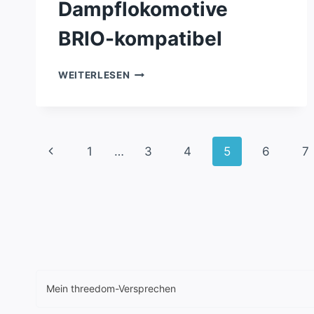
Dampflokomotive
BRIO-kompatibel
FLYING
WEITERLESEN
SCOTSMAN
DAMPFLOKOMOTIVE
BRIO-
KOMPATIBEL
Seitennavigation
Vorherige
1
…
3
4
5
6
7
Seite
Mein threedom-Versprechen