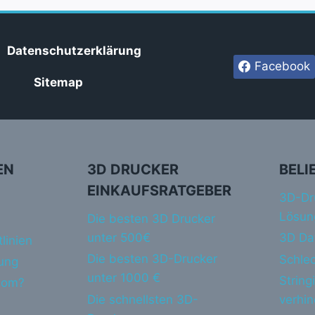
Datenschutzerklärung
Facebook
Sitemap
EN
3D DRUCKER
BELI
EINKAUFSRATGEBER
3D-Dr
Lösun
Die besten 3D Drucker
unter 500€
3D Da
linien
Die besten 3D-Drucker
Schlec
ung
unter 1000 €
String
dom?
Die schnellsten 3D-
verhi