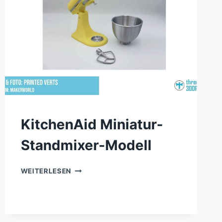
KitchenAid Miniatur-
Standmixer-Modell
KITCHENAID
WEITERLESEN
MINIATUR-
STANDMIXER-
MODELL