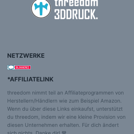
NETZWERKE
*AFFILIATELINK
threedom nimmt teil an Affiliateprogrammen von
Herstellern/Händlern wie zum Beispiel Amazon.
Wenn du über diese Links einkaufst, unterstützt
du threedom, indem wir eine kleine Provision von
diesen Unternehmen erhalten. Für dich ändert
sich nichts. Danke dir! 💙