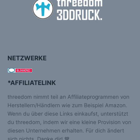
NETZWERKE
*AFFILIATELINK
threedom nimmt teil an Affiliateprogrammen von
Herstellern/Händlern wie zum Beispiel Amazon.
Wenn du über diese Links einkaufst, unterstützt
du threedom, indem wir eine kleine Provision von
diesen Unternehmen erhalten. Für dich ändert
sich nichts. Danke dir! 💙