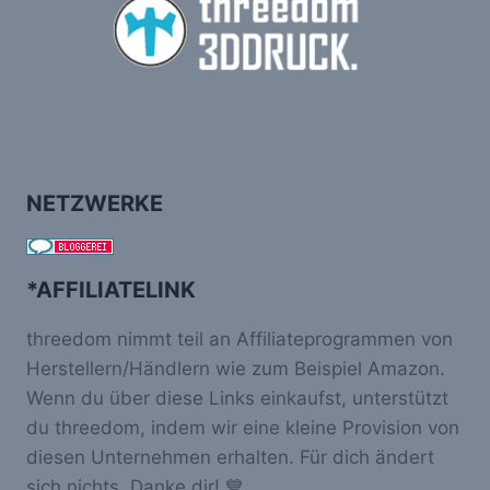
NETZWERKE
*AFFILIATELINK
threedom nimmt teil an Affiliateprogrammen von
Herstellern/Händlern wie zum Beispiel Amazon.
Wenn du über diese Links einkaufst, unterstützt
du threedom, indem wir eine kleine Provision von
diesen Unternehmen erhalten. Für dich ändert
sich nichts. Danke dir! 💙