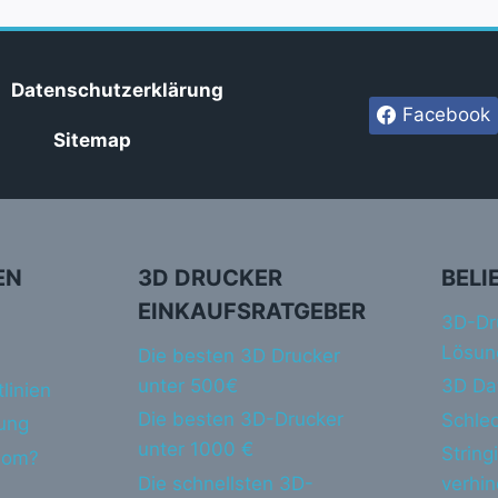
Datenschutzerklärung
Facebook
Sitemap
EN
3D DRUCKER
BELI
EINKAUFSRATGEBER
3D-Dr
Lösun
Die besten 3D Drucker
unter 500€
3D Da
linien
Die besten 3D-Drucker
Schlec
ung
unter 1000 €
String
dom?
Die schnellsten 3D-
verhi