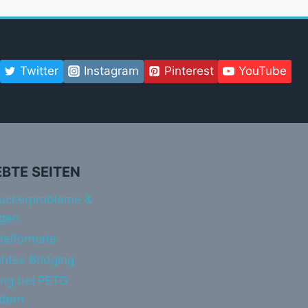
Twitter
Instagram
Pinterest
YouTube
EBTE SEITEN
uckerprobleme &
gen
teiformate
htes Bridging
ing bei PETG
ndern