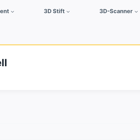
ment
3D Stift
3D-Scanner
ll