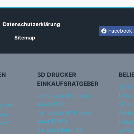
Datenschutzerklärung
Facebook
Sitemap
EN
3D DRUCKER
BELI
EINKAUFSRATGEBER
3D-Dr
Lösun
Die besten 3D Drucker
unter 500€
3D Da
linien
Die besten 3D-Drucker
Schlec
ung
unter 1000 €
String
dom?
Die schnellsten 3D-
verhi