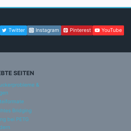
Twitter
Instagram
Pinterest
YouTube
EBTE SEITEN
uckerprobleme &
gen
teiformate
htes Bridging
ing bei PETG
ndern