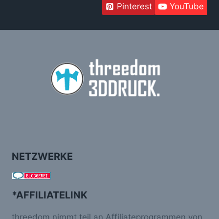
Pinterest
YouTube
NETZWERKE
*AFFILIATELINK
threedom nimmt teil an Affiliateprogrammen von