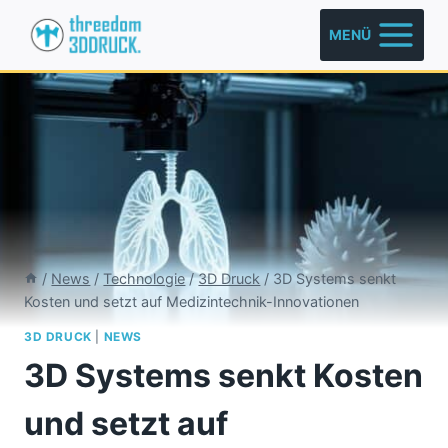
Zum
MENÜ
Inhalt
springen
/
News
/
Technologie
/
3D Druck
/
3D Systems senkt
Kosten und setzt auf Medizintechnik-Innovationen
3D DRUCK
|
NEWS
3D Systems senkt Kosten
und setzt auf