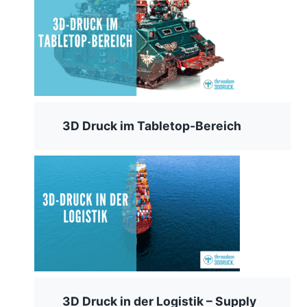
3D Druck im Tabletop-Bereich
3D Druck in der Logistik – Supply