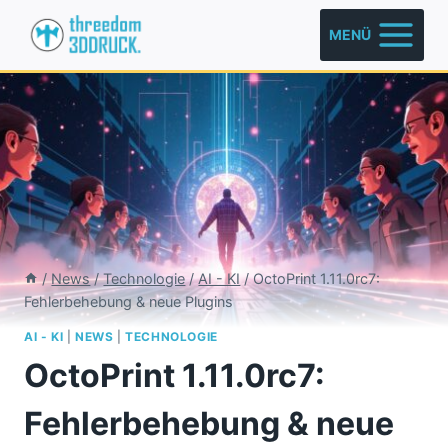
Zum
MENÜ
Inhalt
springen
/
News
/
Technologie
/
AI - KI
/
OctoPrint 1.11.0rc7:
Fehlerbehebung & neue Plugins
AI - KI
|
NEWS
|
TECHNOLOGIE
OctoPrint 1.11.0rc7:
Fehlerbehebung & neue