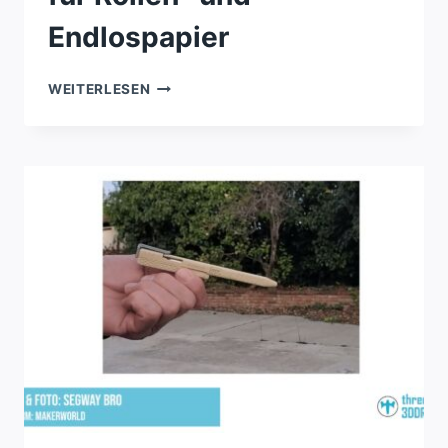
Endlospapier
THERMODRUCKER-
WEITERLESEN
STÄNDER
FÜR
ROLLEN-
UND
ENDLOSPAPIER