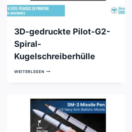
3D-gedruckte Pilot-G2-
Spiral-
Kugelschreiberhülle
3D-
WEITERLESEN
GEDRUCKTE
PILOT-
G2-
SPIRAL-
KUGELSCHREIBERHÜLLE