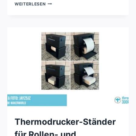
STARKE
WEITERLESEN
FLEX-
TÜR-
KARABINERHAKEN
FÜR
3D-
DRUCK
Thermodrucker-Ständer
für Rollen- und