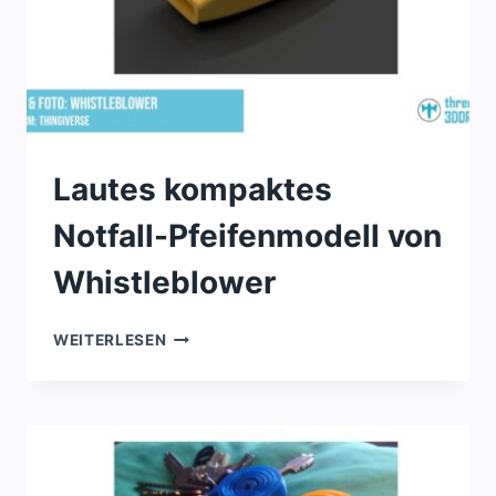
Lautes kompaktes
Notfall-Pfeifenmodell von
Whistleblower
LAUTES
WEITERLESEN
KOMPAKTES
NOTFALL-
PFEIFENMODELL
VON
WHISTLEBLOWER