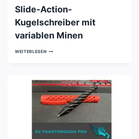
Slide-Action-
Kugelschreiber mit
variablen Minen
SLIDE-
WEITERLESEN
ACTION-
KUGELSCHREIBER
MIT
VARIABLEN
MINEN