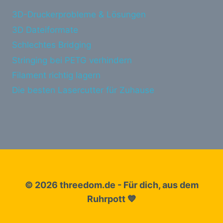
3D-Druckerprobleme & Lösungen
3D Dateiformate
Schlechtes Bridging
Stringing bei PETG verhindern
Filament richtig lagern
Die besten Lasercutter für Zuhause
© 2026 threedom.de - Für dich, aus dem
Ruhrpott 💙