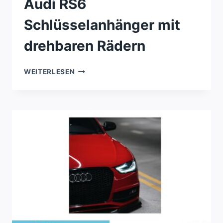
Audi RS6
Schlüsselanhänger mit
drehbaren Rädern
AUDI
WEITERLESEN
RS6
SCHLÜSSELANHÄNGER
MIT
DREHBAREN
RÄDERN