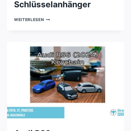
Schlüsselanhänger
AUDI
WEITERLESEN
RS
QUATTRO
E-
TRON
SCHLÜSSELANHÄNGER