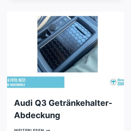
MODELL
IN
19CM
UND
10CM
Audi Q3 Getränkehalter-
Abdeckung
AUDI
WEITERLESEN