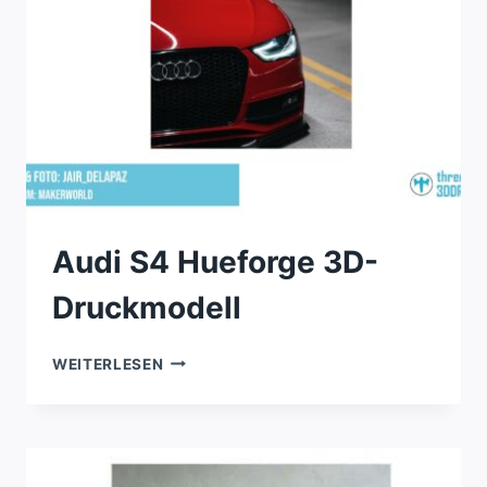
Audi S4 Hueforge 3D-
Druckmodell
AUDI
WEITERLESEN
S4
HUEFORGE
3D-
DRUCKMODELL