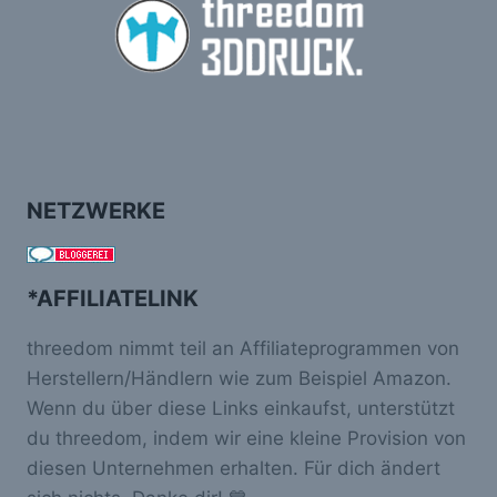
NETZWERKE
*AFFILIATELINK
threedom nimmt teil an Affiliateprogrammen von
Herstellern/Händlern wie zum Beispiel Amazon.
Wenn du über diese Links einkaufst, unterstützt
du threedom, indem wir eine kleine Provision von
diesen Unternehmen erhalten. Für dich ändert