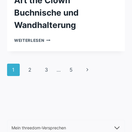
Art the Clown
Buchnische und
Wandhalterung
ART
WEITERLESEN
THE
CLOWN
BUCHNISCHE
UND
Seitennavigation
Nächste
1
2
3
…
5
WANDHALTERUNG
Seite
Mein threedom-Versprechen