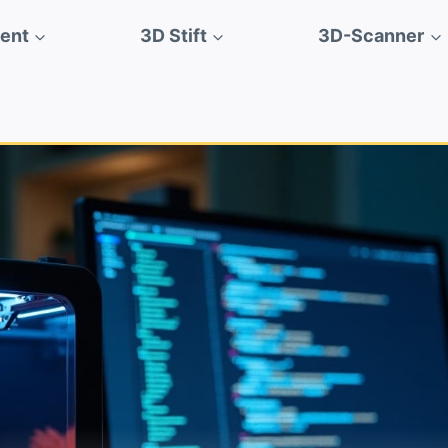
ment
3D Stift
3D-Scanner