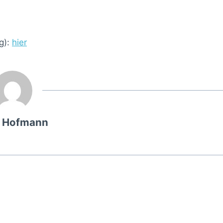
g):
hier
g Hofmann