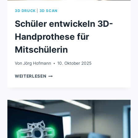
3D DRUCK
|
3D SCAN
Schüler entwickeln 3D-
Handprothese für
Mitschülerin
Von
Jörg Hofmann
10. Oktober 2025
SCHÜLER
WEITERLESEN
ENTWICKELN
3D-
HANDPROTHESE
FÜR
MITSCHÜLERIN