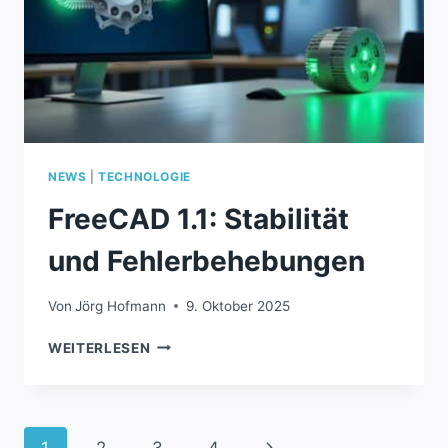
NEWS
|
TECHNOLOGIE
FreeCAD 1.1: Stabilität
und Fehlerbehebungen
Von
Jörg Hofmann
9. Oktober 2025
FREECAD
WEITERLESEN
1.1:
STABILITÄT
UND
FEHLERBEHEBUNGEN
Seitennavigation
Nächste