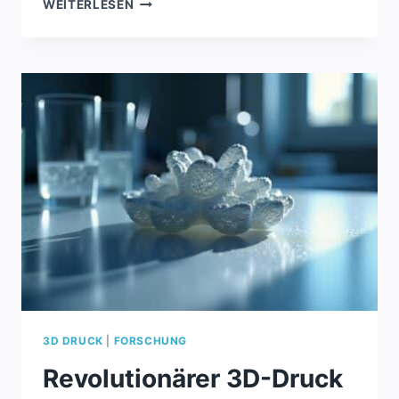
REVOLUTIONÄRER
WEITERLESEN
ANTRIEB
FÜR
SCHNELLE
RAUMFAHRTMANÖVER
3D DRUCK
|
FORSCHUNG
Revolutionärer 3D-Druck