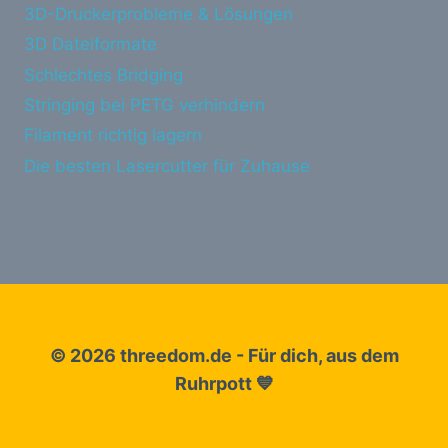
3D-Druckerprobleme & Lösungen
3D Dateiformate
Schlechtes Bridging
Stringing bei PETG verhindern
Filament richtig lagern
Die besten Lasercutter für Zuhause
© 2026 threedom.de - Für dich, aus dem
Ruhrpott 💙