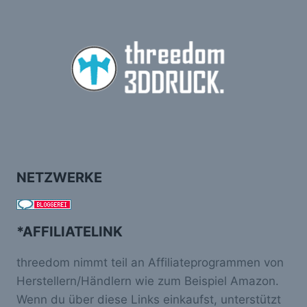
NETZWERKE
*AFFILIATELINK
threedom nimmt teil an Affiliateprogrammen von
Herstellern/Händlern wie zum Beispiel Amazon.
Wenn du über diese Links einkaufst, unterstützt