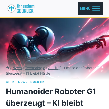
Zum
MENÜ
Inhalt
springen
/
News
/
Technologie
/
AI - KI
/
Humanoider Roboter G1
überzeugt – KI bleibt Hürde
AI - KI
|
NEWS
|
ROBOTIK
Humanoider Roboter G1
überzeugt – KI bleibt