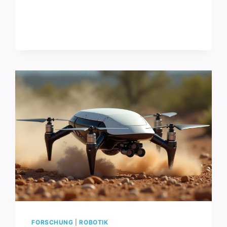
OPTIMIERTER
ROBOTER
SPRINGT
41
%
HÖHER
UND
LANDET
STABILER
FORSCHUNG
|
ROBOTIK