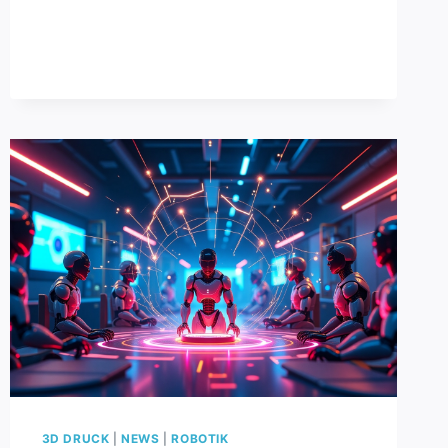
2025:
ÜBER
1.000
TEAMS
BEIM
ROBOTERWETTBEWERB
3D DRUCK
|
NEWS
|
ROBOTIK