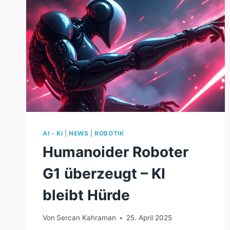
AI - KI
|
NEWS
|
ROBOTIK
Humanoider Roboter
G1 überzeugt – KI
bleibt Hürde
Von
Sercan Kahraman
25. April 2025