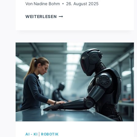
Von
Nadine Bohm
26. August 2025
MIT
WEITERLESEN
ENTWICKELT
SUPERLIMBS
FÜR
ASTRONAUTEN
IM
WELTRAUM
AI - KI
|
ROBOTIK