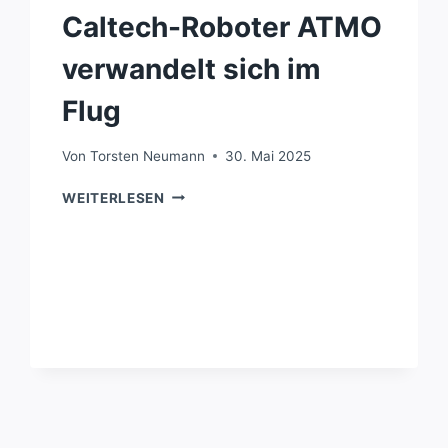
Caltech-Roboter ATMO
verwandelt sich im
Flug
Von
Torsten Neumann
30. Mai 2025
CALTECH-
WEITERLESEN
ROBOTER
ATMO
VERWANDELT
SICH
IM
FLUG