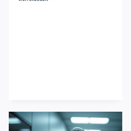
KENNEDY
FÖRDERT
VIELFALT
UND
MENSCHLICHKEIT
IN
DER
ROBOTIK