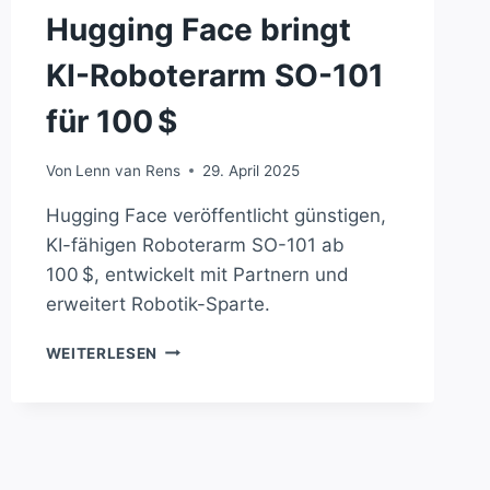
Hugging Face bringt
KI-Roboterarm SO-101
für 100 $
Von
Lenn van Rens
29. April 2025
Hugging Face veröffentlicht günstigen,
KI-fähigen Roboterarm SO-101 ab
100 $, entwickelt mit Partnern und
erweitert Robotik-Sparte.
HUGGING
WEITERLESEN
FACE
BRINGT
KI-
ROBOTERARM
SO-
101