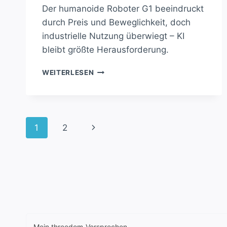
Der humanoide Roboter G1 beeindruckt
durch Preis und Beweglichkeit, doch
industrielle Nutzung überwiegt – KI
bleibt größte Herausforderung.
HUMANOIDER
WEITERLESEN
ROBOTER
G1
ÜBERZEUGT
–
Seitennavigation
KI
Nächste
1
2
BLEIBT
HÜRDE
Seite
Mein threedom-Versprechen