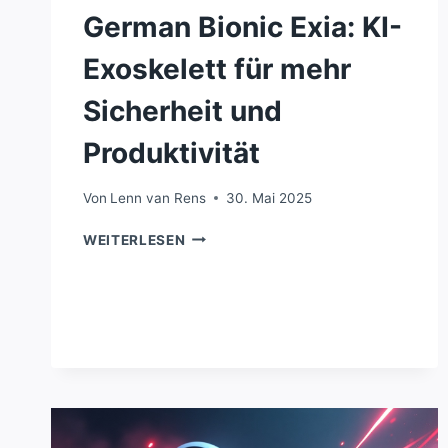
German Bionic Exia: KI-
Exoskelett für mehr
Sicherheit und
Produktivität
Von
Lenn van Rens
30. Mai 2025
GERMAN
WEITERLESEN
BIONIC
EXIA:
KI-
EXOSKELETT
FÜR
MEHR
SICHERHEIT
UND
PRODUKTIVITÄT