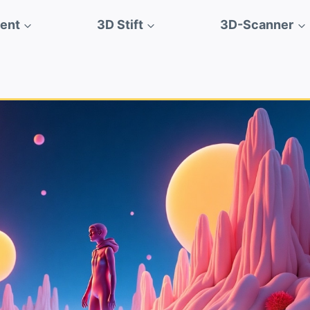
ment
3D Stift
3D-Scanner