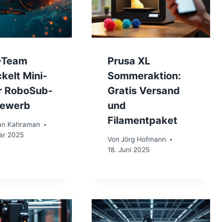
-Team
Prusa XL
kelt Mini-
Sommeraktion:
ür RoboSub-
Gratis Versand
ewerb
und
Filamentpaket
an Kahraman
ar 2025
Von
Jörg Hofmann
18. Juni 2025