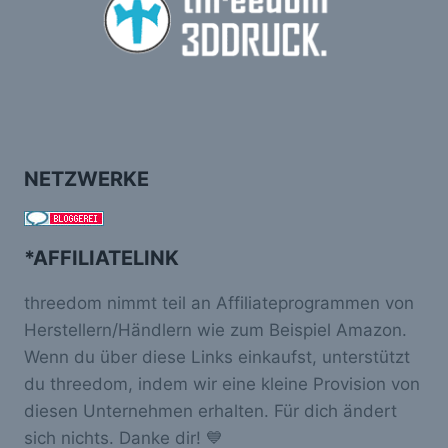
NETZWERKE
*AFFILIATELINK
threedom nimmt teil an Affiliateprogrammen von
Herstellern/Händlern wie zum Beispiel Amazon.
Wenn du über diese Links einkaufst, unterstützt
du threedom, indem wir eine kleine Provision von
diesen Unternehmen erhalten. Für dich ändert
sich nichts. Danke dir! 💙