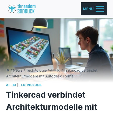
Zum
MENÜ
Inhalt
springen
/
News
/
Technologie
/
AI - KI
/
Tinkercad verbindet
Architekturmodelle mit Autodesk Forma
AI - KI
|
TECHNOLOGIE
Tinkercad verbindet
Architekturmodelle mit