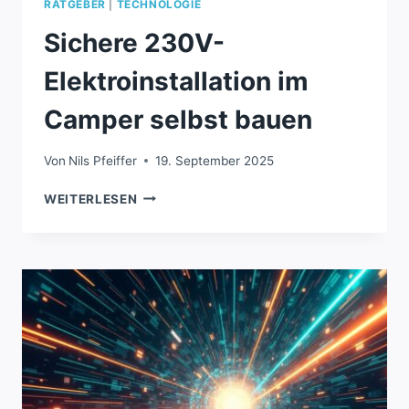
RATGEBER
|
TECHNOLOGIE
Sichere 230V-
Elektroinstallation im
Camper selbst bauen
Von
Nils Pfeiffer
19. September 2025
SICHERE
WEITERLESEN
230V-
ELEKTROINSTALLATION
IM
CAMPER
SELBST
BAUEN