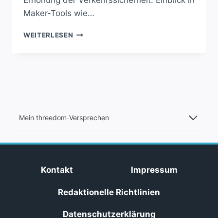
Erhöhung der Verkehrssicherheit. Einblick in
Maker-Tools wie…
NEUE
WEITERLESEN
*MAKE*:
SCHRAUBEN,
PS4-
JAILBREAK
&
MEHR
Mein threedom-Versprechen
Kontakt
Impressum
Redaktionelle Richtlinien
Datenschutzerklärung