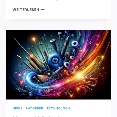
OCTOPI
WEITERLESEN
1.1.0:
SUPPORT
FÜR
PI
5,
ABER
MIT
EINSCHRÄNKUNGEN
NEWS
|
RATGEBER
|
TECHNOLOGIE