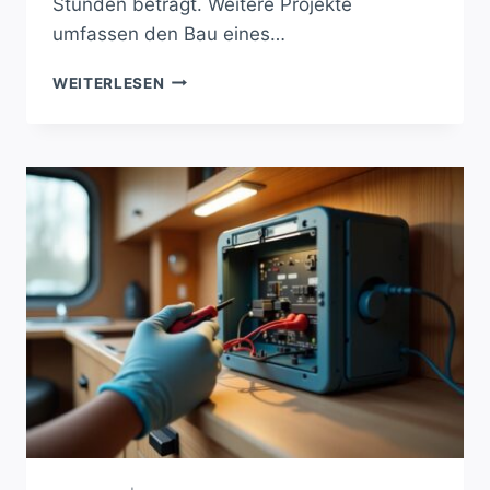
Stunden beträgt. Weitere Projekte
umfassen den Bau eines…
IKEA-
WEITERLESEN
HACKS:
VERBLÜFFENDE
DIY-
IDEEN
ENTDECKEN