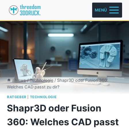
Zum
MENÜ
Inhalt
springen
/
News
/
Technologie
/
Shapr3D oder Fusion 360:
Welches CAD passt zu dir?
RATGEBER
|
TECHNOLOGIE
Shapr3D oder Fusion
360: Welches CAD passt