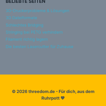
BELIEBTE SEITEN
3D-Druckerprobleme & Lösungen
3D Dateiformate
Schlechtes Bridging
Stringing bei PETG verhindern
Filament richtig lagern
Die besten Lasercutter für Zuhause
© 2026 threedom.de - Für dich, aus dem
Ruhrpott 💙