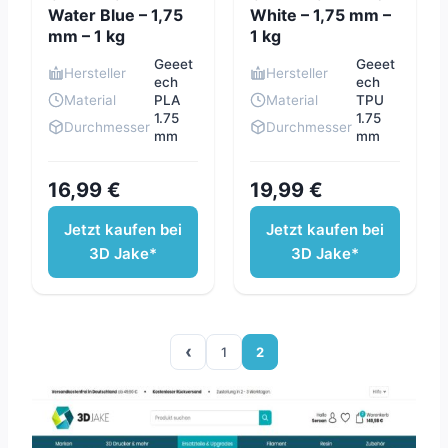
Water Blue – 1,75
White – 1,75 mm –
mm – 1 kg
1 kg
Geeet
Geeet
Hersteller
Hersteller
ech
ech
Material
PLA
Material
TPU
1.75
1.75
Durchmesser
Durchmesser
mm
mm
16,99 €
19,99 €
Jetzt kaufen bei
Jetzt kaufen bei
3D Jake*
3D Jake*
‹
1
2