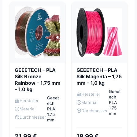
GEEETECH – PLA
GEEETECH – PLA
Silk Bronze
Silk Magenta – 1,75
Rainbow – 1,75 mm
mm – 1,0 kg
– 1.0 kg
Geeet
Hersteller
ech
Geeet
Hersteller
Material
PLA
ech
1.75
Material
PLA
Durchmesser
mm
1.75
Durchmesser
mm
21,99 €
19,99 €