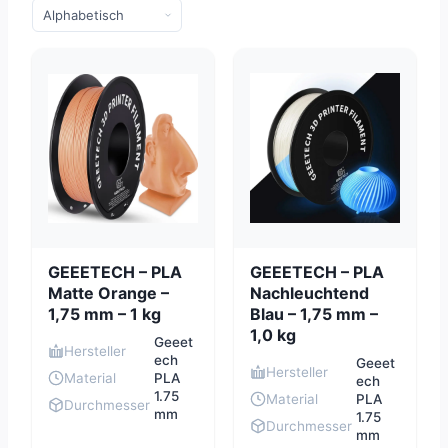
GEEETECH – PLA
GEEETECH – PLA
Matte Orange –
Nachleuchtend
1,75 mm – 1 kg
Blau – 1,75 mm –
1,0 kg
Geeet
Hersteller
ech
Geeet
Hersteller
Material
PLA
ech
1.75
Material
PLA
Durchmesser
mm
1.75
Durchmesser
mm