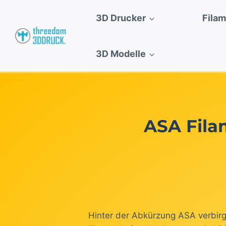
Zum
3D Drucker
Fila
Inhalt
springen
3D Modelle
ASA Fila
Hinter der Abkürzung ASA verbirgt