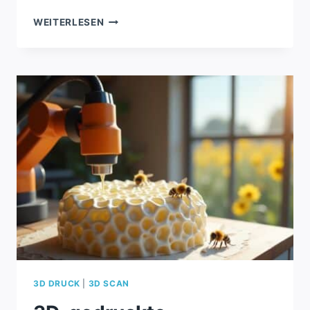
MAKERWORLD
WEITERLESEN
STARTET
CROWDFUNDING
FÜR
3D-
DRUCK-
PROJEKTE
3D DRUCK
|
3D SCAN