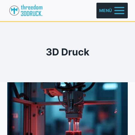
Zum
MENÜ
Inhalt
springen
3D Druck