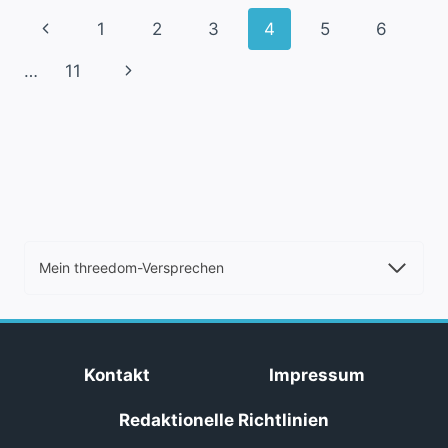
IM
Seitennavigation
Vorherige
1
2
3
4
5
6
KÖRPER
DRUCKEN
Seite
Nächste
…
11
Seite
Mein threedom-Versprechen
Kontakt
Impressum
Redaktionelle Richtlinien