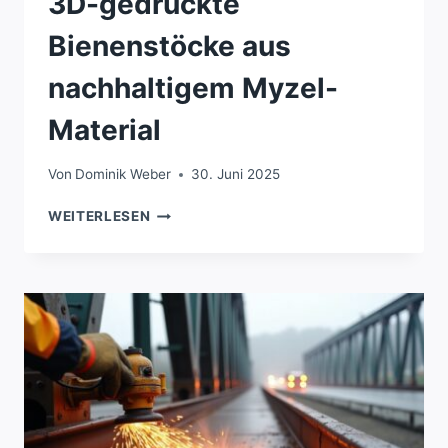
3D-gedruckte
Bienenstöcke aus
nachhaltigem Myzel-
Material
Von
Dominik Weber
30. Juni 2025
3D-
WEITERLESEN
GEDRUCKTE
BIENENSTÖCKE
AUS
NACHHALTIGEM
MYZEL-
MATERIAL