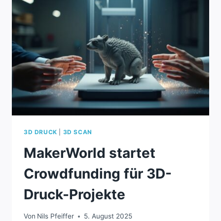
3D-
DRUCKER
MIT
DOPPELDÜSE
3D DRUCK
|
3D SCAN
MakerWorld startet
Crowdfunding für 3D-
Druck-Projekte
Von
Nils Pfeiffer
5. August 2025