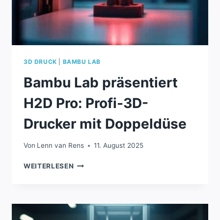
3D DRUCK
|
BAMBU LAB
Bambu Lab präsentiert
H2D Pro: Profi-3D-
Drucker mit Doppeldüse
Von
Lenn van Rens
11. August 2025
BAMBU
WEITERLESEN
LAB
PRÄSENTIERT
H2D
PRO:
PROFI-