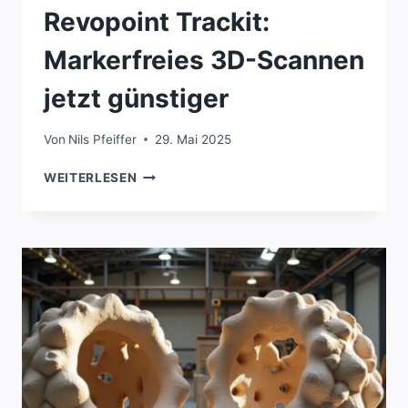
Revopoint Trackit:
Markerfreies 3D-Scannen
jetzt günstiger
Von
Nils Pfeiffer
29. Mai 2025
REVOPOINT
WEITERLESEN
TRACKIT:
MARKERFREIES
3D-
SCANNEN
JETZT
GÜNSTIGER