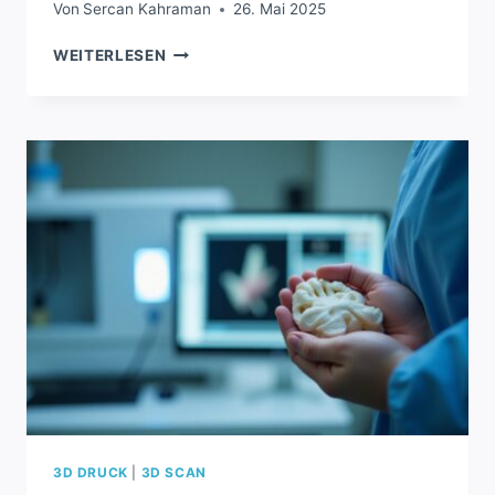
Von
Sercan Kahraman
26. Mai 2025
PRUSA
WEITERLESEN
CORE
ONE
MIT
MMU3:
BIS
ZU
5
FILAMENTE
DRUCKEN
3D DRUCK
|
3D SCAN