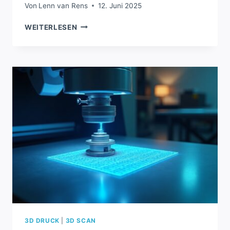
Von
Lenn van Rens
12. Juni 2025
PRUSA
WEITERLESEN
ACADEMY
STARTET
NEUEN
KURS
ZUR
3D-
DRUCK-
NACHBEARBEITUNG
3D DRUCK
|
3D SCAN