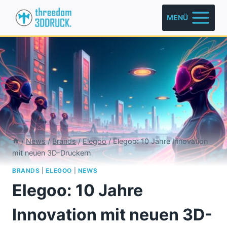
Zum
MENÜ
Inhalt
springen
/
News
/
Brands
/
Elegoo
/
Elegoo: 10 Jahre Innovation
mit neuen 3D-Druckern
BRANDS
|
ELEGOO
|
NEWS
Elegoo: 10 Jahre
Innovation mit neuen 3D-