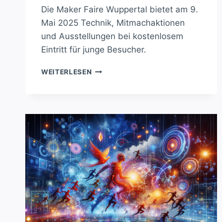
Die Maker Faire Wuppertal bietet am 9.
Mai 2025 Technik, Mitmachaktionen
und Ausstellungen bei kostenlosem
Eintritt für junge Besucher.
MAKER
WEITERLESEN
FAIRE
WUPPERTAL:
TECHNIKSPASS A
M 9
. M
AI 2
025