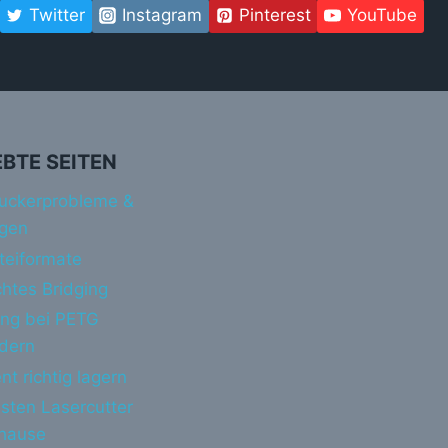
Twitter
Instagram
Pinterest
YouTube
EBTE SEITEN
uckerprobleme &
gen
teiformate
htes Bridging
ing bei PETG
ndern
nt richtig lagern
sten Lasercutter
uhause