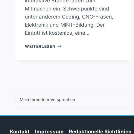
interaktive Stände laden zum
Mitmachen ein. Schwerpunkte sind
unter anderem Coding, CNC-Fräsen,
Elektronik und MINT-Bildung. Der
Eintritt ist kostenlos, eine…
MAKER
WEITERLESEN
FAIRE
HEILBRONN
2025:
TECHNIK
ZUM
ANFASSEN
Mein threedom-Versprechen
Kontakt
Impressum
Redaktionelle Richtlinien