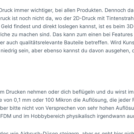
 Druck immer wichtiger, bei allen Produkten. Dennoch 
ruck ist noch nicht da, wo der 2D-Druck mit Tintenstra
 Geld findest und direkt loslegen kannst, ist es beim 
iche zu machen sind. Das kann zum einen bei Features 
 auch qualitätsrelevante Bauteile betreffen. Wird Kun
 niedrig sein, aber ebenso kannst du davon ausgehen, d
m Drucken nehmen oder dich beflügeln und du wirst im
öhe von 0,1 mm oder 100 Mikron die Auflösung, die jede
 aber bitte nicht von Versprechen von sehr hohen Auflö
im FDM und im Hobbybereich physikalisch irgendwann au
rades wie Airbrush-Düsen steigern, aber es geht hier 