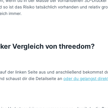
en, wenn du in der Masse der vorhandenen 3D-Drucker ei
so ist das Risiko tatsächlich vorhanden und relativ g
eich immer.
cker Vergleich von threedom?
 auf der linken Seite aus und anschließend bekommst du 
d schaust dir die Detailseite an
oder du gelangst dire