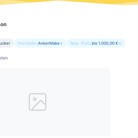
ion
×
×
ucker
Hersteller:
AnkerMake
Max. Preis:
bis 1.000,00 €
nden