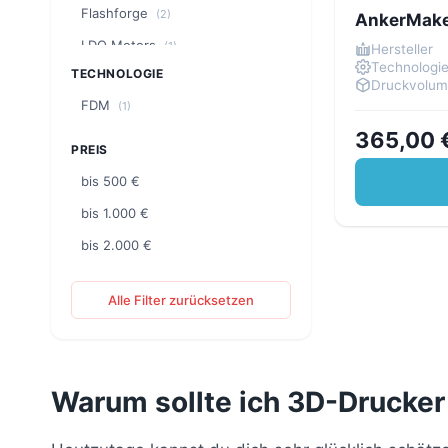
Flashforge
(2)
AnkerMak
LDO Motors
(1)
Hersteller
Technologi
TECHNOLOGIE
Phrozen
(5)
Druckvolu
FDM
(1)
QIDI
(1)
365,00 
Sovol
(1)
PREIS
bis 500 €
bis 1.000 €
bis 2.000 €
Alle Filter zurücksetzen
Warum sollte ich 3D-Drucker