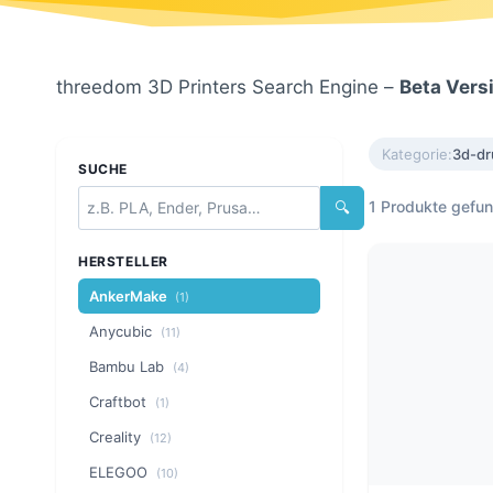
threedom 3D Printers Search Engine –
Beta Vers
Kategorie:
3d-dr
SUCHE
1 Produkte gefu
🔍
HERSTELLER
AnkerMake
(1)
Anycubic
(11)
Bambu Lab
(4)
Craftbot
(1)
Creality
(12)
ELEGOO
(10)