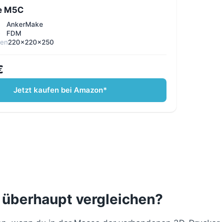
e M5C
AnkerMake
e
FDM
men
220×220×250
€
Jetzt kaufen bei Amazon*
 überhaupt vergleichen?