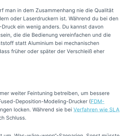
darf man in dem Zusammenhang nie die Qualität
hlern oder Laserdruckern ist. Während du bei den
3D-Druck ein wenig anders. Du kannst davon
sein, die die Bedienung vereinfachen und die
ststoff statt Aluminium bei mechanischen
ass früher oder später der Verschleiß eher
mer weiter Feintuning betreiben, um bessere
r Fused-Deposition-Modeling-Drucker (
FDM-
sungen locken. Während sie bei
Verfahren wie SLA
ch Schluss.
nicht um „Was-wäre-wenn“-Szenarien. Sonst müsste