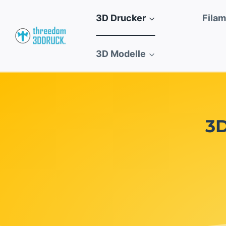
Zum
3D Drucker
Fila
Inhalt
springen
3D Modelle
3D