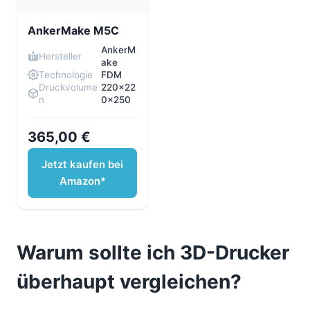
AnkerMake M5C
AnkerM
Hersteller
ake
Technologie
FDM
Druckvolume
220×22
n
0×250
365,00 €
Jetzt kaufen bei
Amazon*
Warum sollte ich 3D-Drucker
überhaupt vergleichen?