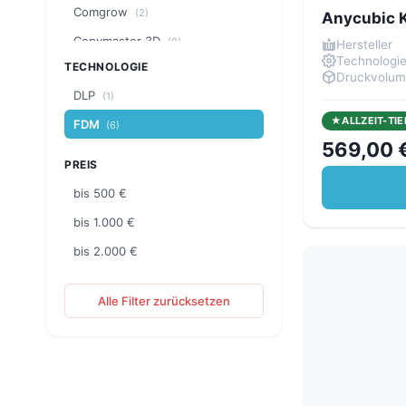
Comgrow
(2)
Anycubic 
Copymaster 3D
(8)
Hersteller
Technologi
TECHNOLOGIE
Craftbot
(2)
Druckvolu
DLP
(1)
Creality
(18)
ALLZEIT-TIE
FDM
(6)
CreatBot
(6)
569,00 
ELEGOO
(6)
PREIS
Flashforge
(5)
bis 500 €
FLSUN
(4)
bis 1.000 €
LDO Motors
(3)
bis 2.000 €
MakerBot
(1)
Alle Filter zurücksetzen
Phrozen
(1)
PRUSA Research
(4)
QIDI
(4)
Raise3D
(6)