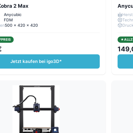
Kobra 2 Max
Anycu
Anycubic
Herst
e
FDM
Techn
men
500 x 420 x 420
Druc
FPREIS
ALLZ
€
149,
Jetzt kaufen bei igo3D*