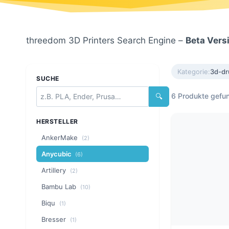
threedom 3D Printers Search Engine –
Beta Vers
Kategorie:
3d-dr
SUCHE
6 Produkte gefu
🔍
HERSTELLER
AnkerMake
(2)
Anycubic
(6)
Artillery
(2)
Bambu Lab
(10)
Biqu
(1)
Bresser
(1)