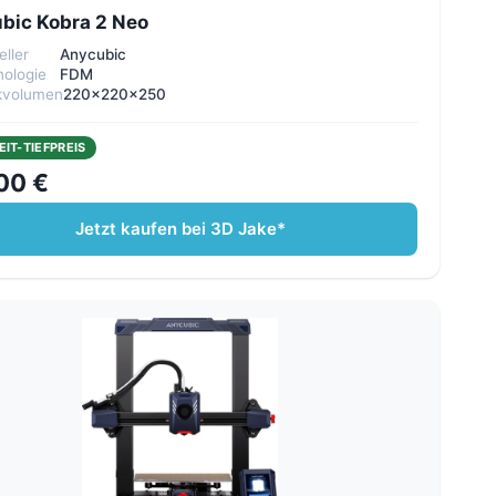
bic Kobra 2 Neo
eller
Anycubic
ologie
FDM
kvolumen
220x220x250
EIT-TIEFPREIS
00 €
Jetzt kaufen bei 3D Jake*