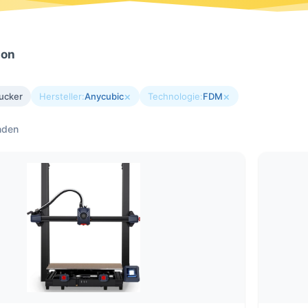
ion
×
×
ucker
Hersteller:
Anycubic
Technologie:
FDM
nden