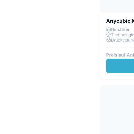
Snapmaker
(6)
Sovol
(5)
Anycubic K
Tronxy
(5)
Hersteller
Two Trees
(1)
Technologi
Druckvolu
Zortrax
(3)
Preis auf An