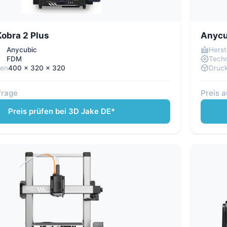
obra 2 Plus
Anycu
Anycubic
Herst
e
FDM
Techn
men
400 x 320 x 320
Druc
frage
Preis 
Preis prüfen bei 3D Jake DE*