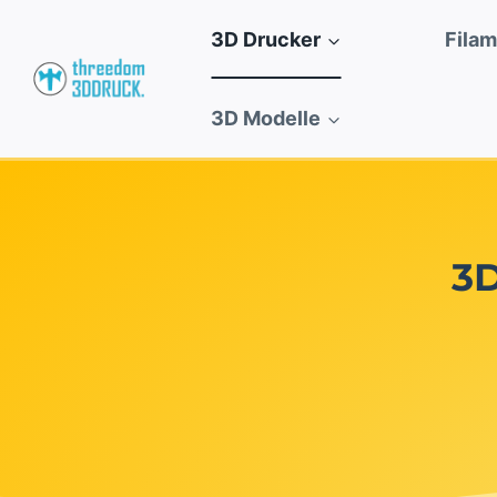
Zum
3D Drucker
Fila
Inhalt
springen
3D Modelle
3D