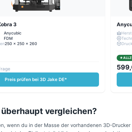
Kobra 3
Anycu
Anycubic
Herst
e
FDM
Techn
men
250 x 250 x 260
Druc
ALLZ
599,
frage
Preis prüfen bei 3D Jake DE*
 überhaupt vergleichen?
en, wenn du in der Masse der vorhandenen 3D-Drucker ei