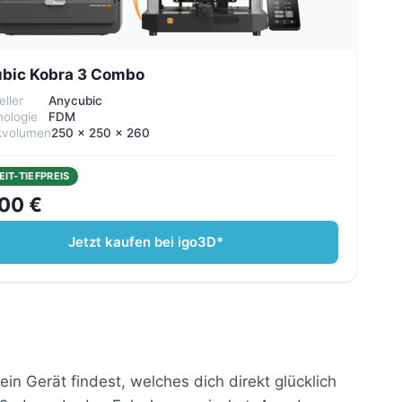
bic Kobra 3 Combo
eller
Anycubic
ologie
FDM
kvolumen
250 x 250 x 260
EIT-TIEFPREIS
00 €
Jetzt kaufen bei igo3D*
n Gerät findest, welches dich direkt glücklich