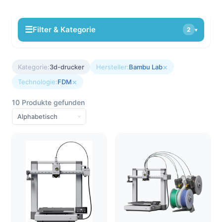
☰
Filter & Kategorie
2
▾
×
Kategorie:
3d-drucker
Hersteller:
Bambu Lab
×
Technologie:
FDM
10 Produkte gefunden