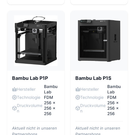
Bambu Lab P1P
Bambu Lab P1S
Bambu
Bambu
Hersteller
Hersteller
Lab
Lab
Technologie
FDM
Technologie
FDM
256 ×
256 x
Druckvolume
Druckvolume
256 ×
256 x
n
n
256
256
Aktuell nicht in unseren
Aktuell nicht in unseren
Partnershops
Partnershops