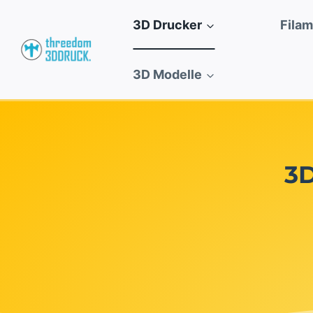
Zum
3D Drucker
Fila
Inhalt
springen
3D Modelle
3D