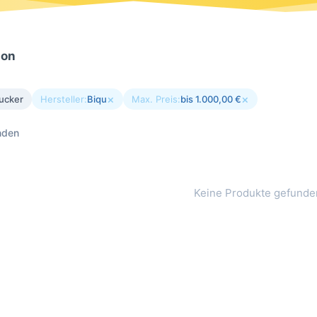
ion
×
×
ucker
Hersteller:
Biqu
Max. Preis:
bis 1.000,00 €
nden
Keine Produkte gefunde