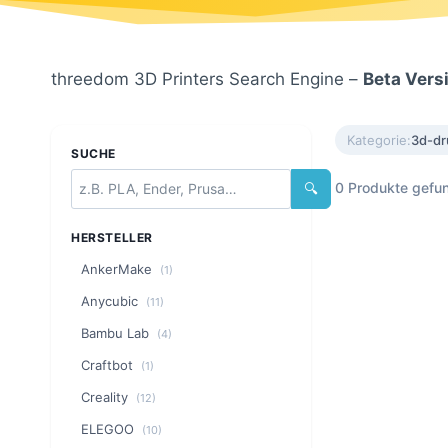
threedom 3D Printers Search Engine –
Beta Vers
Kategorie:
3d-dr
SUCHE
0 Produkte gefu
🔍
HERSTELLER
AnkerMake
(1)
Anycubic
(11)
Bambu Lab
(4)
Craftbot
(1)
Creality
(12)
ELEGOO
(10)