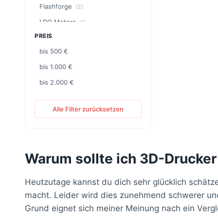
Flashforge
(2)
LDO Motors
(1)
PREIS
Phrozen
(5)
bis 500 €
QIDI
(1)
bis 1.000 €
Sovol
(1)
bis 2.000 €
Alle Filter zurücksetzen
Warum sollte ich 3D-Drucker
Heutzutage kannst du dich sehr glücklich schätz
macht. Leider wird dies zunehmend schwerer und 
Grund eignet sich meiner Meinung nach ein Vergl